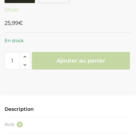
Effacer
25,99
€
En stock
quantité
Ajouter au panier
de
Tableau
Arbre
De
Vie
Doré
Description
Avis
0