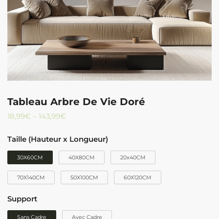
Tableau Arbre De Vie Doré
18,99
€
–
143,99
€
Taille (Hauteur x Longueur)
30X60CM
40X80CM
20x40CM
70X140CM
50X100CM
60X120CM
Support
Sans Cadre
Avec Cadre