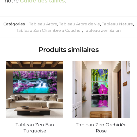
notre
Guide des tailles
.
Catégories :
Tableau Arbre
,
Tableau Arbre de vie
,
Tableau Nature
,
Tableau Zen Chambre à Coucher
,
Tableau Zen Salon
Produits similaires
Tableau Zen Eau
Tableau Zen Orchidée
Turquoise
Rose