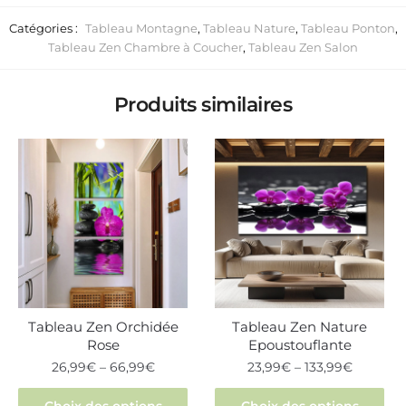
Catégories :
Tableau Montagne
,
Tableau Nature
,
Tableau Ponton
,
Tableau Zen Chambre à Coucher
,
Tableau Zen Salon
Produits similaires
Tableau Zen Orchidée
Tableau Zen Nature
Rose
Epoustouflante
26,99
€
–
66,99
€
23,99
€
–
133,99
€
Ce
Ce