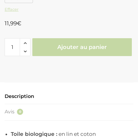
Effacer
11,99
€
quantité
Ajouter au panier
de
Tableau
Montagne
Bateau
Description
Avis
0
Toile biologique :
en lin et coton