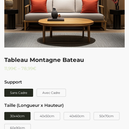
Tableau Montagne Bateau
11,99
€
–
78,99
€
Support
Sans Cadre
Avec Cadre
Taille (Longueur x Hauteur)
30x40cm
40x50cm
40x60cm
50x70cm
60x90cm