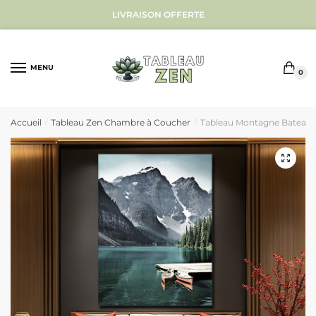
Sauter
Skip
LIVRAISON OFFERTE
à
to
la
content
navigation
MENU
0
Accueil
Tableau Zen Chambre à Coucher
Tableau Montagne Bateau
/
/